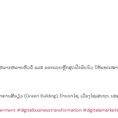
ມຫລາກຫລາຍຫົວຂໍ້ ແລະ ອອກເເບບຫຼັກສູດຝຶກອົບຮົມ ໃຫ້ແທດເໝາະກັ
ນ 2 ອາຄານສີຂຽວ (Green Building), ບ້ານນາໄຊ, ເມືອງໄຊເສດຖາ,
erment
#digitalbusinesstransformation
#digitalamarketi