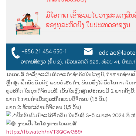
ໄອເດຍສ໌ ກຳລັງຈະເລີ່ມກິດຈະກຳທຳອິດໃນໄວໆນີ້, ຖ້າຫາກທ່ານເປ
ຫຼັກສູດຝຶກອົບຮົມດີໆ ແບບບໍ່ເສຍຄ່າ,​ ພ້ອມທັງໄດ້ຮັບໂອກາດໃ
ທຸລະກິດ ໃນຍຸກດິຈິຕອນນີ້. ເນຶ້ອໃນຫຼັກສູດປະກອບມີ 2 ພາກດັ້ງນີ້:
ພາກ 1: ການດຳເນີນທຸລະກິດແບບດິຈິຕອນ (1,5 ວັນ)
ພາກ 2: ທັກສະດ້ານດິຈິຕອນ (1,5 ວັນ)
ຝຶກອົບຮົມນີ້ຈະໄດ້ຈັດຂື້ນ ໃນວັນທີ 3-5 ເມາສາ 2024 ທີ່ 
ງານເປີດໂຕໂຄງການໄອເດຍສ໌:
https://fb.watch/nVT3QCwG89/