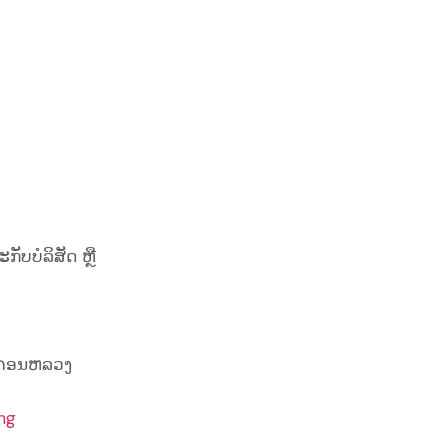
ບບໍລິສັດ ຫຼື
 ນະຄອນຫລວງ
ng