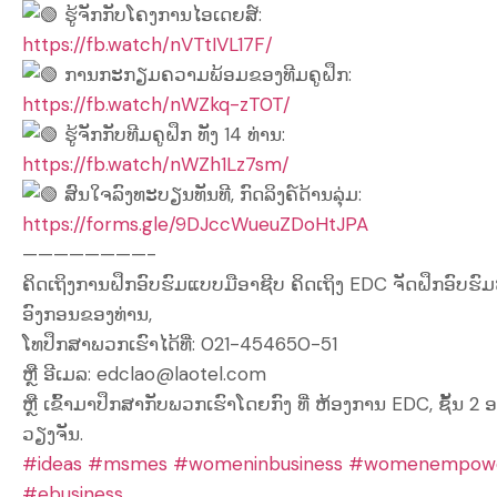
ຮູ້ຈັກກັບໂຄງການໄອເດຍສ໌:
https://fb.watch/nVTtIVL17F/
ການກະກຽມຄວາມພ້ອມຂອງທີມຄູຝຶກ:
https://fb.watch/nWZkq-zT0T/
ຮູ້ຈັກກັບທີມຄູຝຶກ ທັງ 14 ທ່ານ:
https://fb.watch/nWZh1Lz7sm/
ສົນໃຈລົງທະບຽນທັນທີ, ກົດລິງຄ໌ດ້ານລຸ່ມ:
https://forms.gle/9DJccWueuZDoHtJPA
————————-
ຄິດເຖິງການຝຶກອົບຮົມແບບມືອາຊີບ ຄິດເຖິງ EDC ຈັດຝຶກອົບຮົ
ອົງກອນຂອງທ່ານ,
ໂທປຶກສາພວກເຮົາໄດ້ທີ່: 021-454650-51
ຫຼື ອີເມລ: edclao@laotel.com
ຫຼື ເຂົ້າມາປຶກສາກັບພວກເຮົາໂດຍກົງ ທີ່ ຫ້ອງການ EDC, ຊັ້
ວຽງຈັນ.
#ideas
#msmes
#womeninbusiness
#womenempow
#ebusiness