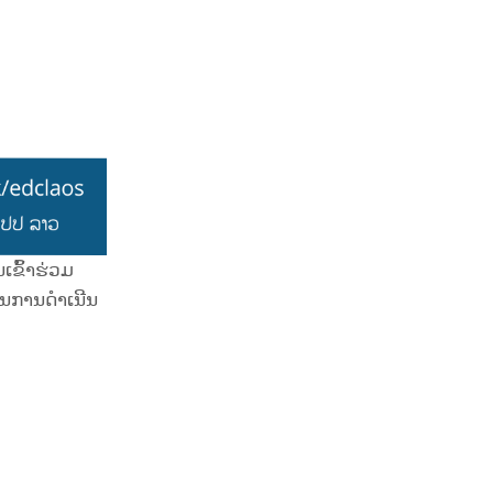
ເຂົ້າຮ່ວມ
 ໃນການດຳເນີນ