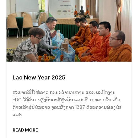
Lao New Year 2025
ສະບາຍດີປີໃໝ່ລາວ ຄະນະອໍານວຍການ ແລະ ພະນັກງານ
EDC ໄດ້ພ້ອມພຽງກັນບາສີສູ່ຂວັນ ແລະ ສົມມາພາຍໃນ ເພື່ອ
ກ້າວເຂົ້າສູ່ປີໃໝ່ລາວ ຈຸລະສັງກາດ 1387 ດ້ວຍຄວາມຜ່ອງໃສ
ແລະ
READ MORE