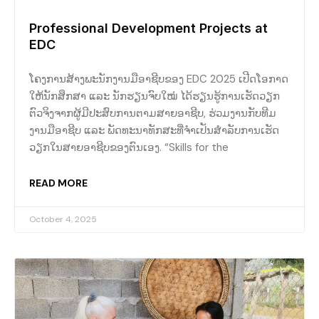
Professional Development Projects at
EDC
ໂຄງການສ້າງພະນັກງານມືອາຊີບຂອງ EDC 2025 ເປີດໂອກາດ
ໃຫ້ນັກສຶກສາ ແລະ ນັກຮຽນຈົບໃໝ່ ໄດ້ຮຽນຮູ້ການເຮັດວຽກ
ຕົວຈິງຈາກຜູ້ມີປະສົບການຕາມສາຍອາຊີບ, ຮ່ວມງານກັບທີມ
ງານມືອາຊີບ ແລະ ພັດທະນາທັກສະທີ່ຈຳເປັນສຳລັບການເຮັດ
ວຽກໃນສາຍອາຊີບຂອງຕົນເອງ. “Skills for the
READ MORE
October 4, 2025