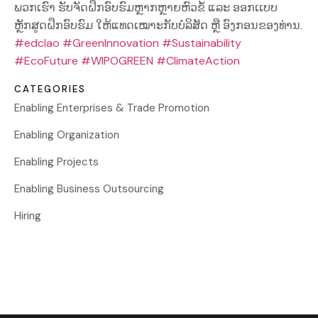
ພວກເຮົາ ຮັບຈັດຝຶກອົບຮົມຫຼາກຫຼາຍຫົວຂໍ້ ແລະ ອອກເເບບ
ຫຼັກສູດຝຶກອົບຮົມ ໃຫ້ແທດເໝາະກັບບໍລິສັດ ຫຼື ອົງກອນຂອງທ່ານ.
#edclao
#GreenInnovation
#Sustainability
#EcoFuture
#WIPOGREEN
#ClimateAction
CATEGORIES
Enabling Enterprises & Trade Promotion
Enabling Organization
Enabling Projects
Enabling Business Outsourcing
Hiring