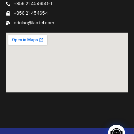
+856 21 454650-1
+856 21 454654
edclao@laotel.com